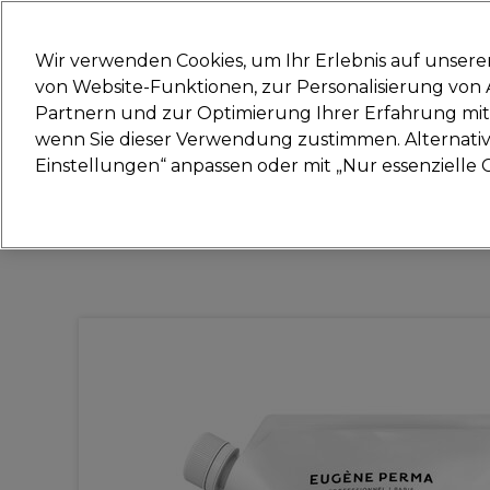
Bereit, dich anzumelden für
Wir verwenden Cookies, um Ihr Erlebnis auf unsere
von Website-Funktionen, zur Personalisierung vo
Partnern und zur Optimierung Ihrer Erfahrung mit 
Marken
Deals
Haare
Elektrogeräte
Sal
wenn Sie dieser Verwendung zustimmen. Alternativ 
Einstellungen“ anpassen oder mit „Nur essenzielle C
Lieferung und Lieferzeiten
– mehr erfahren