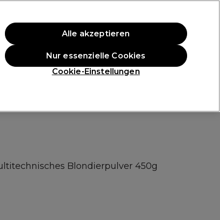
ten Einkauf.
*Es gelten AGB.
Alle akzeptieren
Anmelden
Nur essenzielle Cookies
ukte
Die Professional Preise
Vegane Produkte
Cookie-Einstellungen
Gratis Lieferung ab 40 €
Klicke hier für weitere Informationen zur Lieferung
ltitechnisches Blondierpulver 450g