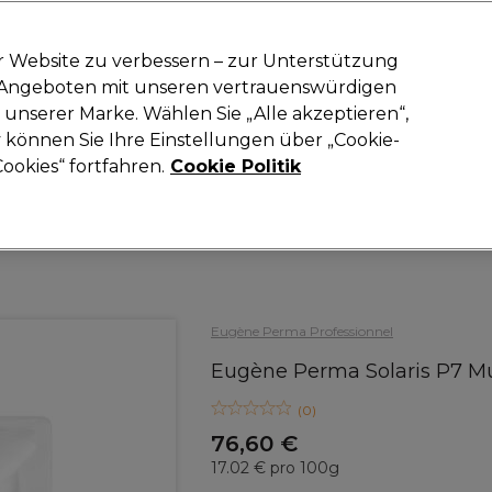
-15 %
? Tritt
Pro-Duo Prestige
bei und nutze
RET15
für deinen ers
r Website zu verbessern – zur Unterstützung
n Angeboten mit unseren vertrauenswürdigen
Suchen
unserer Marke. Wählen Sie „Alle akzeptieren“,
oneinrichtung
Kosmetik
Herrenfriseur
Inspiration
Neue Prod
können Sie Ihre Einstellungen über „Cookie-
ookies“ fortfahren.
Cookie Politik
Haare
Haarfarbe
Blondierung
Eugène Perma Professionnel
Eugène Perma Solaris P7 Mu
(
0
)
76,60 €
17.02 € pro 100g