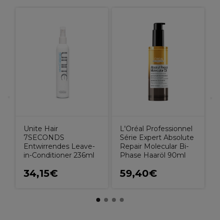
L
K
e
P
Unite Hair
L'Oréal Professionnel
7SECONDS
Série Expert Absolute
Entwirrendes Leave-
Repair Molecular Bi-
in-Conditioner 236ml
Phase Haaröl 90ml
34,15€
59,40€