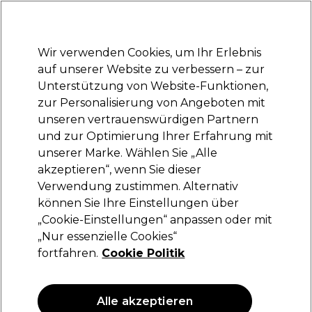
Bereit, dich anzumelden für
-15 %
? Tritt
Pro-Duo Prestige
bei und nutze
RET15
für deinen ersten Einkauf.
*Es gelten AGB.
Wir verwenden Cookies, um Ihr Erlebnis
Anmelden
auf unserer Website zu verbessern – zur
Unterstützung von Website-Funktionen,
Marken
Deals
Haare
Elektrogeräte
Saloneinrichtung
zur Personalisierung von Angeboten mit
Lieferung und Lieferzeiten
unseren vertrauenswürdigen Partnern
– mehr erfahren
und zur Optimierung Ihrer Erfahrung mit
unserer Marke. Wählen Sie „Alle
S-PRO
akzeptieren“, wenn Sie dieser
Verwendung zustimmen. Alternativ
S-PRO Handtuchhalter Schwarz
können Sie Ihre Einstellungen über
(
0
)
„Cookie-Einstellungen“ anpassen oder mit
68,87 €
„Nur essenzielle Cookies“
137,75 €
fortfahren.
Cookie Politik
ANGEBOT
Alle akzeptieren