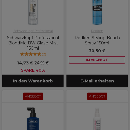
Schwarzkopf Professional
Redken
Schwarzkopf Professional
Redken Styling Beach
BlondMe BW Glaze Mist
Spray 150ml
150ml
30,50 €
(
2
)
IM ANGEBOT
14,73 €
24,55 €
SPARE 40%
In den Warenkorb
E-Mail erhalten
ANGEBOT
ANGEBOT