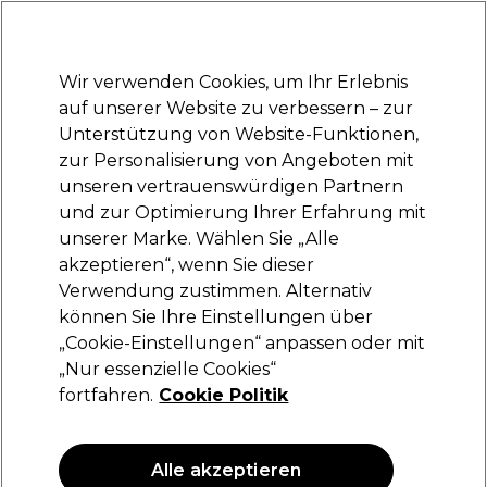
Bereit, dich anzumelden für
-15 %
? Tritt
Pro-Duo Prestige
bei und nutze
RET15
für deinen ersten Einkauf.
*Es gelten AGB.
Wir verwenden Cookies, um Ihr Erlebnis
Anmelden
auf unserer Website zu verbessern – zur
Unterstützung von Website-Funktionen,
Marken
Deals
Haare
Elektrogeräte
Saloneinrichtung
zur Personalisierung von Angeboten mit
Lieferung und Lieferzeiten
unseren vertrauenswürdigen Partnern
– mehr erfahren
und zur Optimierung Ihrer Erfahrung mit
Haarspray und Schaumfestiger
Haare
Haarstyling
unserer Marke. Wählen Sie „Alle
akzeptieren“, wenn Sie dieser
Haarspray und Schaumfestiger
Verwendung zustimmen. Alternativ
können Sie Ihre Einstellungen über
„Cookie-Einstellungen“ anpassen oder mit
„Nur essenzielle Cookies“
Filters
fortfahren.
Cookie Politik
Sortieren nach:
Relevanz
Alle akzeptieren