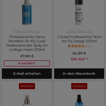
Professional by Fama
L'Oréal Professionnel
Professional by Fama
L'Oréal Professionnel Tecni
Wondher Oh My Curls!
Art Fix Design 200ml
Reaktivierender Spray für
(
20
)
Lockige Haare 200ml
24,35 €
27,90 €
15% AUF 1
IM ANGEBOT
E-Mail erhalten
In den Warenkorb
ANGEBOT
ANGEBOT