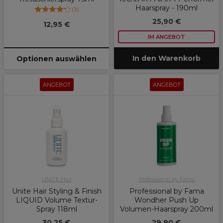
Haarspray - 190ml
(
3
)
25,90 €
12,95 €
IM ANGEBOT
In den Warenkorb
Optionen auswählen
ANGEBOT
ANGEBOT
UNITE Hair
Professional by Fama
Unite Hair Styling & Finish
Professional by Fama
LIQUID Volume Textur-
Wondher Push Up
Spray 118ml
Volumen-Haarspray 200ml
30,25 €
29,90 €