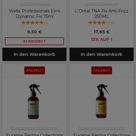
Wella Professionals
L'Oréal Professionnel
Wella Professionals Eimi
L'Oréal TNA Fix Anti-Frizz
Dynamic Fix 75ml
250ML
(
1
)
(
3
)
9,50 €
17,65 €
15% AUF 1
IM ANGEBOT
In den Warenkorb
In den Warenkorb
ANGEBOT
ANGEBOT
Eugène Perma Professionnel
Eugène Perma Professionnel
Eugène Perma Collections
Eugène Perma Collections