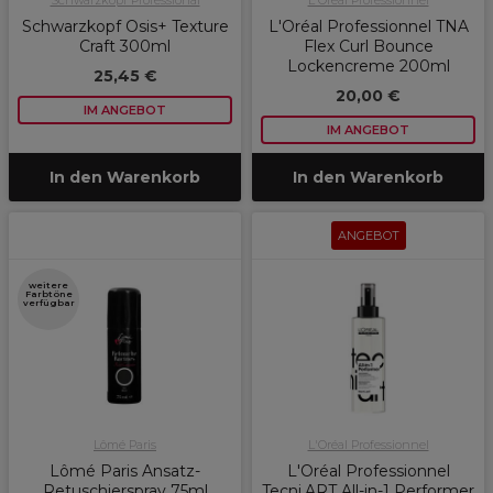
Schwarzkopf Professional
L'Oréal Professionnel
Schwarzkopf Osis+ Texture
L'Oréal Professionnel TNA
Craft 300ml
Flex Curl Bounce
Lockencreme 200ml
25,45 €
20,00 €
IM ANGEBOT
IM ANGEBOT
In den Warenkorb
In den Warenkorb
ANGEBOT
weitere
Farbtöne
verfügbar
Lômé Paris
L'Oréal Professionnel
Lômé Paris Ansatz-
L'Oréal Professionnel
Retuschierspray 75ml
Tecni.ART All-in-1 Performer