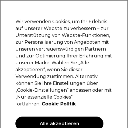
Bereit, dich anzumelden für
-15 %
? Tritt
Pro-Duo Prestige
bei und nutze
RET15
für deinen ersten Einkauf.
*Es gelten AGB.
Wir verwenden Cookies, um Ihr Erlebnis
Anmelden
auf unserer Website zu verbessern – zur
Unterstützung von Website-Funktionen,
Marken
Deals
Haare
Elektrogeräte
Saloneinrichtung
zur Personalisierung von Angeboten mit
Lieferung und Lieferzeiten
unseren vertrauenswürdigen Partnern
– mehr erfahren
und zur Optimierung Ihrer Erfahrung mit
unserer Marke. Wählen Sie „Alle
Sibel
akzeptieren“, wenn Sie dieser
Verwendung zustimmen. Alternativ
Sibel Vanity Case Large
können Sie Ihre Einstellungen über
(
1
)
„Cookie-Einstellungen“ anpassen oder mit
136,35 €
„Nur essenzielle Cookies“
194,79 €
fortfahren.
Cookie Politik
ANGEBOT
Alle akzeptieren